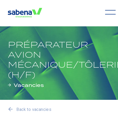
PRÉPARATEUR
AVION
MÉCANIQUE/TÔLERI
(H/F)
Vacancies
Back to vacancies